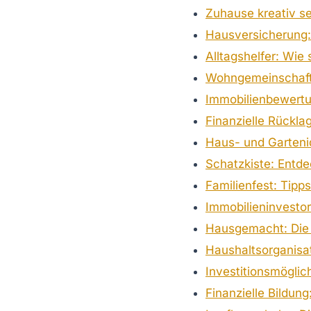
Zuhause kreativ se
Hausversicherung:
Alltagshelfer: Wie
Wohngemeinschafte
Immobilienbewertun
Finanzielle Rücklag
Haus- und Garteni
Schatzkiste: Entd
Familienfest: Tipp
Immobilieninvestor
Hausgemacht: Die 
Haushaltsorganisati
Investitionsmöglich
Finanzielle Bildung