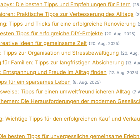
 Babys: Die besten Tipps und Empfehlungen für Eltern
(28
ioren: Praktische Tipps zur Verbesserung des Alltags
(2
: Tipps und Tricks für eine erfolgreiche Renovierung
(
sten Tipps für erfolgreiche DIY-Projekte
(20. Aug. 2025)
Kreative Ideen für gemeinsame Zeit
(20. Aug. 2025)
 Tipps zur Organisation und Stressbewältigung
(20. Aug.
 für Familien: Tipps zur langfristigen Absicherung
(13. Au
: Entspannung und Freude im Alltag finden
(12. Aug. 2025)
pps für ein sparsames Leben
(8. Aug. 2025)
weise: Tipps für einen umweltfreundlicheren Alltag
(7.
 Themen: Die Herausforderungen der modernen Gesellsch
: Wichtige Tipps für den erfolgreichen Kauf und Verkau
Die besten Tipps für unvergessliche gemeinsame Erlebn