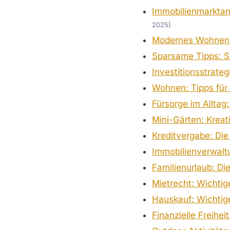
Immobilienmarktan
2025)
Modernes Wohnen: 
Sparsame Tipps: So
Investitionsstrate
Wohnen: Tipps für
Fürsorge im Allta
Mini-Gärten: Kreat
Kreditvergabe: Die
Immobilienverwaltu
Familienurlaub: Di
Mietrecht: Wichtig
Hauskauf: Wichtige
Finanzielle Freih