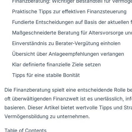
Finanzberatung
: Wichtiger Bestandteil für
Vermöge
Praktische Tipps zur effektiven
Finanzsteuerung
Fundierte Entscheidungen auf Basis der
aktuellen 
Maßgeschneiderte Beratung für
Altersvorsorge
un
Einverständnis zu
Berater-Vergütung
einholen
Übersicht über
Anlageempfehlungen
verlangen
Klar definierte
finanzielle Ziele
setzen
Tipps für eine stabile
Bonität
Die
Finanzberatung
spielt eine entscheidende Rolle b
oft überwältigenden Finanzwelt ist es unerlässlich, in
basieren. Dieser Artikel bietet wertvolle
Tipps
und Stra
Vermögensbildung zu unternehmen.
Table of Contents