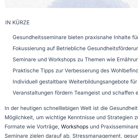
IN KÜRZE
Gesundheitsseminare
bieten praxisnahe Inhalte f
Fokussierung auf
Betriebliche Gesundheitsförderu
Seminare und
Workshops
zu Themen wie Ernähru
Praktische
Tipps
zur Verbesserung des Wohlbefind
Individuell gestaltbare
Weiterbildungsangebote
für
Veranstaltungen fördern
Teamgeist
und schaffen e
In der heutigen schnelllebigen Welt ist die
Gesundheit
Möglichkeit, um wichtige Kenntnisse und Strategien
Formate wie
Vorträge
,
Workshops
und
Praxisseminar
Seminare zielen darauf ab,
Stressmanagement
,
gesun