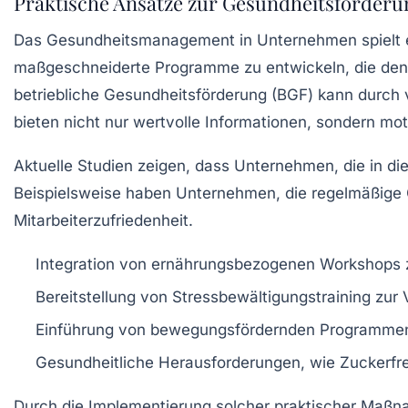
Praktische Ansätze zur Gesundheitsförderu
Das
Gesundheitsmanagement
in Unternehmen spielt 
maßgeschneiderte Programme zu entwickeln, die den 
betriebliche Gesundheitsförderung
(BGF) kann durch 
bieten nicht nur wertvolle Informationen, sondern mot
Aktuelle Studien zeigen, dass Unternehmen, die in die
Beispielsweise haben Unternehmen, die regelmäßige G
Mitarbeiterzufriedenheit.
Integration von
ernährungsbezogenen Workshops
Bereitstellung von
Stressbewältigungstraining
zur 
Einführung von
bewegungsfördernden Programme
Gesundheitliche Herausforderungen, wie
Zuckerfr
Durch die Implementierung solcher praktischer Maßna