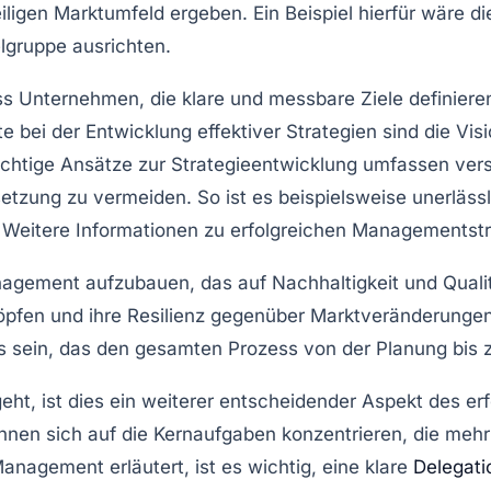
ligen Marktumfeld ergeben. Ein Beispiel hierfür wäre d
elgruppe ausrichten.
ass Unternehmen, die klare und messbare Ziele definiere
te bei der
Entwicklung effektiver Strategien
sind die
Vis
ichtige Ansätze zur Strategieentwicklung umfassen ve
setzung zu vermeiden. So ist es beispielsweise unerlässl
. Weitere Informationen zu erfolgreichen
Managementstr
Management aufzubauen, das auf
Nachhaltigkeit
und
Quali
höpfen und ihre Resilienz gegenüber Marktveränderungen
s
sein, das den gesamten Prozess von der Planung bis 
ht, ist dies ein weiterer entscheidender Aspekt des er
nnen sich auf die Kernaufgaben konzentrieren, die meh
Management erläutert, ist es wichtig, eine klare
Delegati