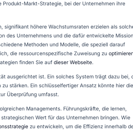
ie
Produkt-Markt-Strategie
, bei der Unternehmen ihre
n, signifikant höhere Wachstumsraten erzielen als solch
ion
des Unternehmens und die dafür entwickelte
Missio
rschiedene
Methoden
und
Modelle
, die speziell darauf
ich, die
ressourcenspezifische Zuweisung
zu
optimiere
ategien
finden Sie auf
dieser Webseite
.
tät
ausgerichtet ist. Ein solches System trägt dazu bei, 
 zu stärken. Ein
schlüsselfertiger Ansatz
könnte hier di
zur Überprüfung umfasst.
folgreichen Managements. Führungskräfte, die lernen,
r strategischen Wert für das Unternehmen bringen. Wie
onsstrategie
zu entwickeln, um die Effizienz innerhalb d