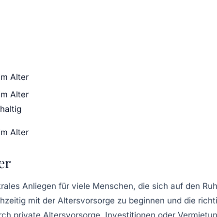
im Alter
im Alter
haltig
im Alter
er
trales Anliegen für viele Menschen, die sich auf den R
hzeitig mit der
Altersvorsorge
zu beginnen und die richt
urch
private Altersvorsorge
,
Investitionen
oder
Vermietu