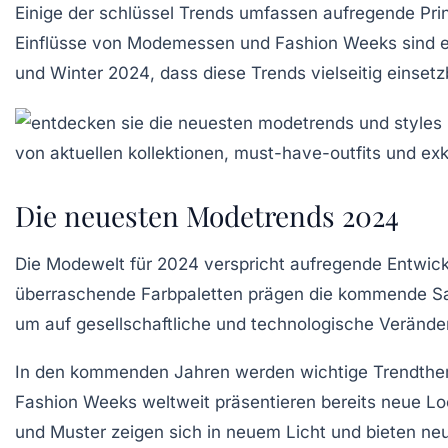
Einige der
schlüssel Trends
umfassen aufregende
Pri
Einflüsse von
Modemessen
und
Fashion Weeks
sind e
und Winter 2024
, dass diese Trends vielseitig einsetz
Die neuesten Modetrends 2024
Die Modewelt für
2024
verspricht aufregende Entwic
überraschende
Farbpaletten
prägen die kommende Sais
um auf
gesellschaftliche
und
technologische Veränd
In den kommenden Jahren werden wichtige Trendthe
Fashion Weeks
weltweit präsentieren bereits neue Lo
und Muster zeigen sich in neuem Licht und bieten neue