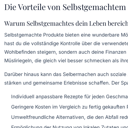
Die Vorteile von Selbstgemachtem
Warum Selbstgemachtes dein Leben bereic
Selbstgemachte Produkte bieten eine wunderbare Mö
hast du die vollständige Kontrolle über die verwende
Wohlbefinden
steigern, sondern auch deine
Finanzen
Müsliriegeln, die gleich viel besser schmecken als ihr
Darüber hinaus kann das Selbermachen auch soziale 
stärken und gemeinsame Erlebnisse schaffen. Der Spa
Individuell anpassbare Rezepte für jeden Geschm
Geringere Kosten im Vergleich zu fertig gekauften
Umweltfreundliche Alternativen, die den
Abfall
red
Ermöglichung der Nutzung von
lokalen Zutaten
und