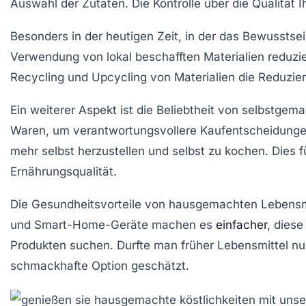
Auswahl der Zutaten. Die Kontrolle über die Qualität I
Besonders in der heutigen Zeit, in der das Bewusstse
Verwendung von lokal beschafften Materialien reduzi
Recycling
und
Upcycling
von Materialien die Reduzier
Ein weiterer Aspekt ist die
Beliebtheit von selbstgem
Waren
, um verantwortungsvollere Kaufentscheidunge
mehr selbst herzustellen und selbst zu kochen. Dies
Ernährungsqualität
.
Die
Gesundheitsvorteile von hausgemachten Lebensm
und Smart-Home-Geräte machen es
einfacher
, diese
Produkten suchen. Durfte man früher Lebensmittel nu
schmackhafte Option
geschätzt.