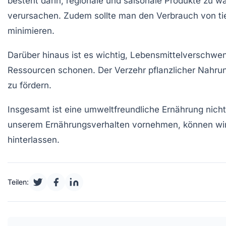
besteht darin,
regionale
und
saisonale Produkte
zu wä
verursachen. Zudem sollte man den Verbrauch von
t
minimieren.
Darüber hinaus ist es wichtig,
Lebensmittelverschwe
Ressourcen schonen. Der Verzehr pflanzlicher Nahrung
zu fördern.
Insgesamt ist eine umweltfreundliche Ernährung nicht
unserem Ernährungsverhalten vornehmen, können wir
hinterlassen.
Teilen: