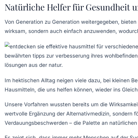
Natürliche Helfer für Gesundheit 
Von Generation zu Generation weitergegeben, bieten 
wirksam, sondern auch einfach anzuwenden, wodurch 
Im hektischen Alltag neigen viele dazu, bei
kleinen B
Hausmitteln
, die uns helfen können, wieder ins Gle
Unsere Vorfahren wussten bereits um die Wirksamke
wertvolle Ergänzung der
Alternativmedizin
, sondern f
Verdauungsbeschwerden – die Palette an natürlichen H
Es zeigt sich, dass immer mehr Menschen auf der S