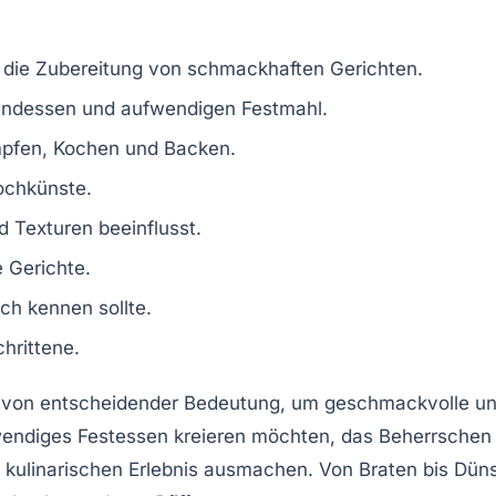
r die Zubereitung von
schmackhaften Gerichten
.
endessen
und
aufwendigen Festmahl
.
mpfen, Kochen und Backen.
ochkünste
.
 Texturen beeinflusst.
e
Gerichte
.
ch
kennen sollte.
chrittene
.
von entscheidender Bedeutung, um geschmackvolle und 
wendiges Festessen kreieren möchten, das Beherrsche
m kulinarischen Erlebnis ausmachen. Von
Braten
bis
Dün