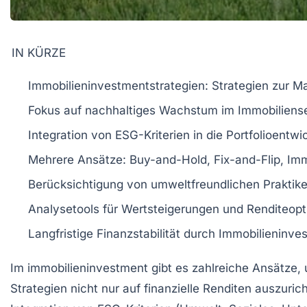
IN KÜRZE
Immobilieninvestmentstrategien:
Strategien zur M
Fokus auf
nachhaltiges Wachstum
im Immobiliens
Integration von
ESG-Kriterien
in die Portfolioentwi
Mehrere Ansätze:
Buy-and-Hold
,
Fix-and-Flip
, Im
Berücksichtigung von
umweltfreundlichen
Praktik
Analysetools für
Wertsteigerungen
und
Renditeopt
Langfristige
Finanzstabilität
durch Immobilieninves
Im
immobilieninvestment
gibt es zahlreiche Ansätze
Strategien nicht nur auf finanzielle Renditen auszuri