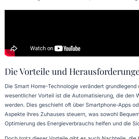
Die Vorteile und Herausforderun
Die
Smart Home
-Technologie verändert grundlegend
wesentlicher
Vorteil
ist die
Automatisierung
, die den 
werden. Dies geschieht oft über
Smartphone-Apps
od
Aspekte ihres Zuhauses steuern, was sowohl Bequemlic
Optimierung des Energieverbrauchs
helfen und die Si
Doch trotz dieser Vorteile gibt es auch
Nachteile
, die