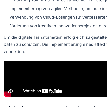
Einführung von flexiblen
Arbeitsmodellen
zur Steig
Implementierung von
agilen Methoden
, um auf si
Verwendung von
Cloud-Lösungen
für verbesserte
Förderung von kreativen
Innovationsprojekten
durc
Um die digitale Transformation erfolgreich zu gesta
Daten zu schützen. Die Implementierung eines effekt
vermeiden.