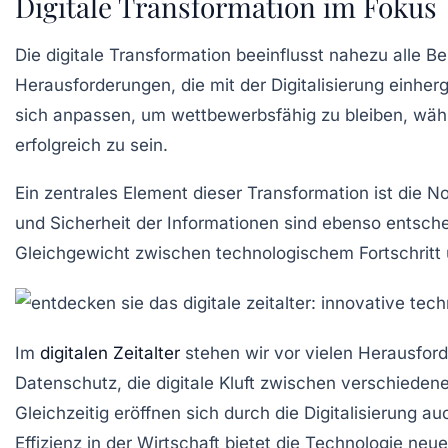
Digitale Transformation im Fokus
Die
digitale Transformation
beeinflusst nahezu alle B
Herausforderungen, die mit der Digitalisierung einher
sich anpassen, um wettbewerbsfähig zu bleiben, wä
erfolgreich zu sein.
Ein zentrales Element dieser
Transformation
ist die N
und
Sicherheit
der Informationen sind ebenso entsch
Gleichgewicht zwischen technologischem Fortschritt u
Im
digitalen Zeitalter
stehen wir vor
vielen Herausfor
Datenschutz
, die
digitale Kluft
zwischen verschiedenen
Gleichzeitig eröffnen sich durch die Digitalisierung a
Effizienz
in der Wirtschaft bietet die Technologie ne