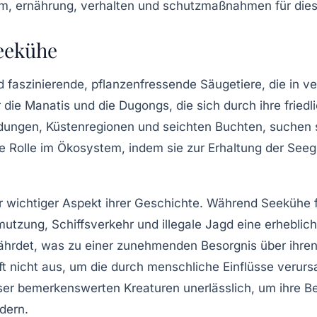
Seekühe
nd faszinierende, pflanzenfressende
Säugetiere
, die in 
r die
Manatis
und die
Dugongs
, die sich durch ihre fri
ngen, Küstenregionen und seichten Buchten, suchen s
Rolle im Ökosystem, indem sie zur Erhaltung der Seegr
er wichtiger Aspekt ihrer Geschichte. Während Seekühe fü
tzung, Schiffsverkehr und illegale Jagd eine erheblich
ährdet, was zu einer zunehmenden Besorgnis über ihren 
 oft nicht aus, um die durch menschliche Einflüsse veru
er bemerkenswerten Kreaturen unerlässlich, um ihre
B
dern.