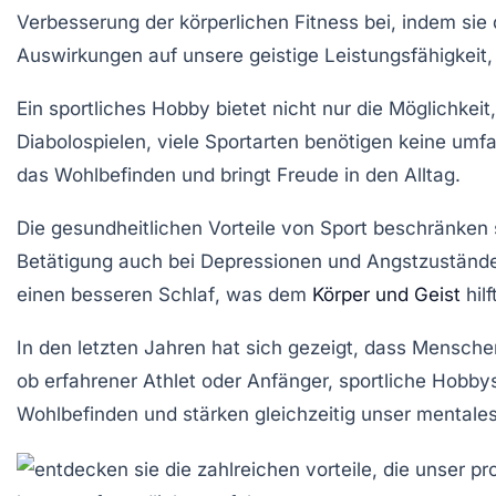
Verbesserung
der
körperlichen Fitness
bei, indem sie
Auswirkungen auf unsere
geistige Leistungsfähigkeit
Ein sportliches Hobby bietet nicht nur die Möglichkei
Diabolospielen
, viele Sportarten benötigen keine umf
das
Wohlbefinden
und bringt Freude in den Alltag.
Die gesundheitlichen Vorteile von Sport beschränken s
Betätigung auch bei
Depressionen
und
Angstzuständ
einen
besseren Schlaf
, was dem
Körper und Geist
hil
In den letzten Jahren hat sich gezeigt, dass Mensch
ob erfahrener Athlet oder Anfänger, sportliche Hobb
Wohlbefinden und stärken gleichzeitig unser
mentale