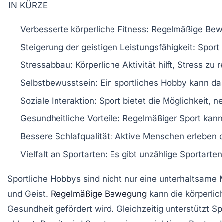
IN KÜRZE
Verbesserte körperliche Fitness
: Regelmäßige Bew
Steigerung der geistigen Leistungsfähigkeit
: Sport
Stressabbau
: Körperliche Aktivität hilft, Stress z
Selbstbewusstsein
: Ein sportliches Hobby kann d
Soziale Interaktion
: Sport bietet die Möglichkeit, 
Gesundheitliche Vorteile
: Regelmäßiger Sport kan
Bessere Schlafqualität
: Aktive Menschen erleben 
Vielfalt an Sportarten
: Es gibt unzählige
Sportarten
Sportliche Hobbys
sind nicht nur eine unterhaltsame M
und
Geist
.
Regelmäßige Bewegung
kann die
körperlic
Gesundheit gefördert wird. Gleichzeitig unterstützt S