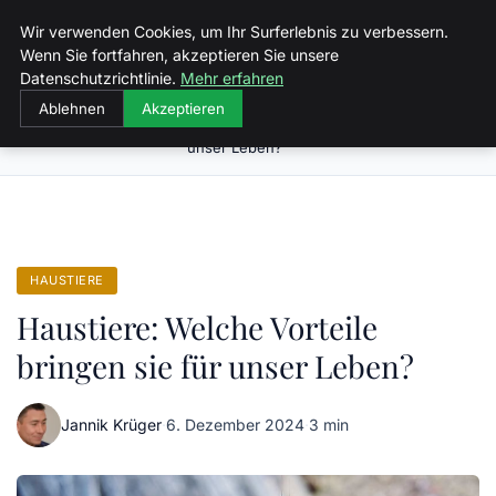
Malzminden
Wir verwenden Cookies, um Ihr Surferlebnis zu verbessern.
Wenn Sie fortfahren, akzeptieren Sie unsere
Datenschutzrichtlinie.
Mehr erfahren
Ablehnen
Akzeptieren
Haustiere: Welche Vorteile bringen sie für
Startseite
Haustiere
unser Leben?
HAUSTIERE
Haustiere: Welche Vorteile
bringen sie für unser Leben?
Jannik Krüger
·
6. Dezember 2024
·
3 min