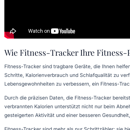
Wie Fitness-Tracker Ihre Fitness-
Fitness-Tracker sind
tragbare Geräte
, die Ihnen helfe
Schritte
,
Kalorienverbrauch
und
Schlafqualität
zu verf
Lebensgewohnheiten zu verbessern, ein Fitness-Tracke
Durch die präzisen Daten, die Fitness-Tracker bereitst
verbrannten Kalorien unterstützt nicht nur beim Abneh
gesteigerten Aktivität und einer besseren
Gesundheit
Fitness-Tracker sind mehr als nur Schrittzähler; sie b