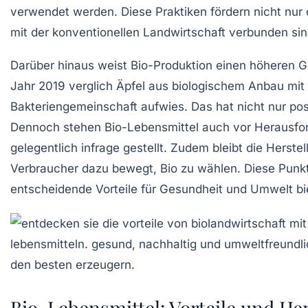
verwendet werden. Diese Praktiken fördern nicht nu
mit der konventionellen Landwirtschaft verbunden si
Darüber hinaus weist Bio-Produktion einen höheren Ge
Jahr 2019 verglich Äpfel aus biologischem Anbau mit k
Bakteriengemeinschaft
aufwies. Das hat nicht nur po
Dennoch stehen Bio-Lebensmittel auch vor Herausforder
gelegentlich infrage gestellt. Zudem bleibt die Herst
Verbraucher dazu bewegt, Bio zu wählen. Diese Punkt
entscheidende Vorteile für
Gesundheit
und
Umwelt
bi
Bio-Lebensmittel: Vorteile und H