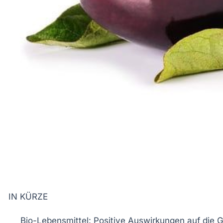
IN KÜRZE
Bio-Lebensmittel
: Positive Auswirkungen auf die
G