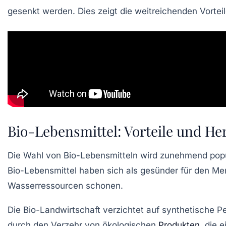
gesenkt werden. Dies zeigt die weitreichenden Vorteil
Bio-Lebensmittel: Vorteile und H
Die Wahl von
Bio-Lebensmitteln
wird zunehmend popu
Bio-Lebensmittel haben sich als gesünder für den M
Wasserressourcen
schonen.
Die
Bio-Landwirtschaft
verzichtet auf
synthetische Pe
durch den Verzehr von
ökologischen
Produkten
, die 