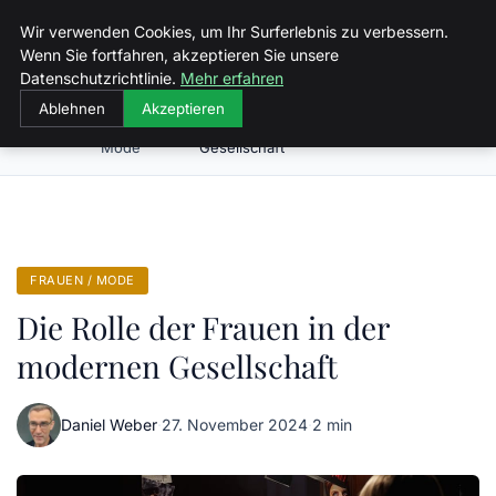
Malzminden
Wir verwenden Cookies, um Ihr Surferlebnis zu verbessern.
Wenn Sie fortfahren, akzeptieren Sie unsere
Datenschutzrichtlinie.
Mehr erfahren
Ablehnen
Akzeptieren
Frauen /
Die Rolle der Frauen in der modernen
Startseite
Mode
Gesellschaft
FRAUEN / MODE
Die Rolle der Frauen in der
modernen Gesellschaft
Daniel Weber
·
27. November 2024
·
2 min