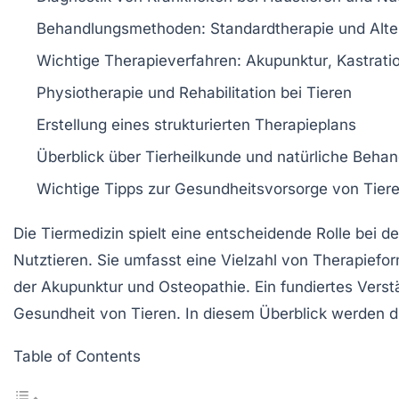
Behandlungsmethoden:
Standardtherapie
und
Alte
Wichtige Therapieverfahren:
Akupunktur
,
Kastrati
Physiotherapie und
Rehabilitation
bei Tieren
Erstellung eines strukturierten
Therapieplans
Überblick über
Tierheilkunde
und natürliche Beha
Wichtige Tipps zur
Gesundheitsvorsorge
von Tier
Die
Tiermedizin
spielt eine entscheidende Rolle bei d
Nutztieren
. Sie umfasst eine Vielzahl von
Therapiefo
der
Akupunktur
und
Osteopathie
. Ein fundiertes Vers
Gesundheit
von Tieren. In diesem Überblick werden d
Table of Contents