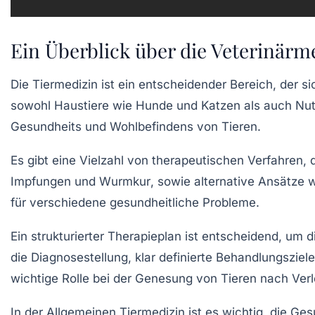
Ein Überblick über die Veterinärm
Die
Tiermedizin
ist ein entscheidender Bereich, der si
sowohl
Haustiere
wie Hunde und Katzen als auch
Nut
Gesundheits
und
Wohlbefindens
von Tieren.
Es gibt eine Vielzahl von
therapeutischen Verfahren
, 
Impfungen
und
Wurmkur
, sowie alternative Ansätze 
für verschiedene gesundheitliche Probleme.
Ein strukturierter
Therapieplan
ist entscheidend, um d
die
Diagnosestellung
, klar definierte
Behandlungsziele
wichtige Rolle bei der Genesung von Tieren nach Ver
In der
Allgemeinen Tiermedizin
ist es wichtig, die
Ges