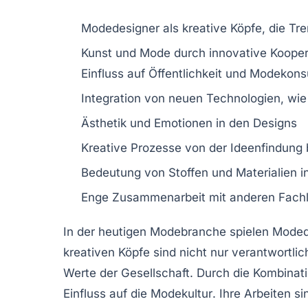
Modedesigner
als kreative Köpfe, die
Tre
Kunst und
Mode
durch innovative Koope
Einfluss auf
Öffentlichkeit
und
Modekons
Integration von neuen Technologien, wi
Ästhetik
und
Emotionen
in den Designs
Kreative Prozesse von der
Ideenfindung
Bedeutung von
Stoffen
und
Materialien
i
Enge Zusammenarbeit mit anderen
Fach
In der heutigen
Modebranche
spielen
Moded
kreativen Köpfe sind nicht nur verantwortlic
Werte
der Gesellschaft. Durch die Kombinat
Einfluss auf die
Modekultur
. Ihre Arbeiten s