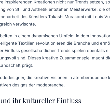
hre
inspirierenden Kreationen
nicht nur
Trends
setzen, s
ung
von Stil und Ästhetik entstehen Meisterwerke, die oft
mmenarbeit des Künstlers
Takashi Murakami
mit Louis Vui
greich verwischte.
arbeiten in einem dynamischen Umfeld, in dem Innovati
telligente Textilien
revolutionieren die Branche und ermög
r Einfluss gesellschaftlicher Trends spielen ebenfalls ei
ungsvoll sind. Dieses kreative Zusammenspiel macht d
 Landschaft prägt.
nd ihr kultureller Einfluss