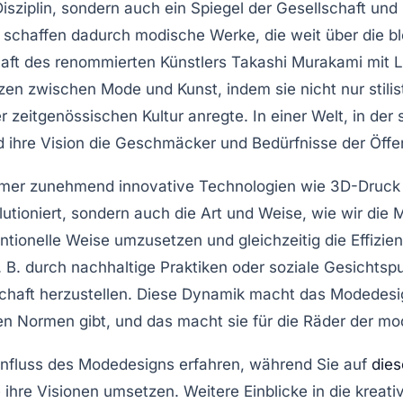
Disziplin, sondern auch ein Spiegel der Gesellschaft und
d schaffen dadurch modische Werke, die weit über die b
aft des renommierten Künstlers Takashi Murakami mit Lou
nzen zwischen
Mode
und
Kunst
, indem sie nicht nur sti
r zeitgenössischen Kultur anregte. In einer Welt, in der 
d ihre Vision die Geschmäcker und Bedürfnisse der Öffen
mer
zunehmend innovative Technologien wie
3D-Druck
lutioniert, sondern auch die Art und Weise, wie wir die
tionelle Weise umzusetzen und gleichzeitig die Effizienz
 B. durch nachhaltige Praktiken oder soziale Gesichtspu
chaft herzustellen. Diese Dynamik macht das Modedesign z
len Normen gibt, und das macht sie für die Räder der
influss des Modedesigns erfahren, während Sie auf
dies
 ihre Visionen umsetzen. Weitere Einblicke in die kreat