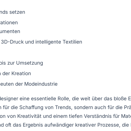
nds
setzen
rationen
umenten
e
3D-Druck
und
intelligente Textilien
bis zur
Umsetzung
n der Kreation
leuten
der Modeindustrie
esigner
eine essentielle Rolle, die weit über das bloß
h für die
Schaffung von Trends
, sondern auch für die P
ion von
Kreativität
und einem tiefen Verständnis für
Mate
ind oft das Ergebnis aufwändiger
kreativer Prozesse
, die