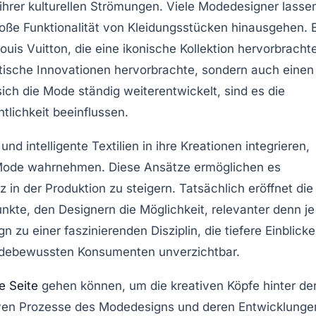
 ihrer kulturellen Strömungen. Viele
Modedesigner
lasse
loße Funktionalität von Kleidungsstücken hinausgehen. 
is Vuitton, die eine ikonische Kollektion hervorbrachte
listische Innovationen hervorbrachte, sondern auch einen
sich die
Mode
ständig weiterentwickelt, sind es die
tlichkeit beeinflussen.
und intelligente Textilien in ihre Kreationen integrieren,
Mode
wahrnehmen. Diese Ansätze ermöglichen es
 in der Produktion zu steigern. Tatsächlich eröffnet die
nkte, den Designern die Möglichkeit, relevanter denn je
u einer faszinierenden Disziplin, die tiefere Einblicke
 modebewussten Konsumenten unverzichtbar.
e Seite
gehen können, um die kreativen Köpfe hinter de
iven Prozesse des
Modedesigns
und deren Entwicklunge