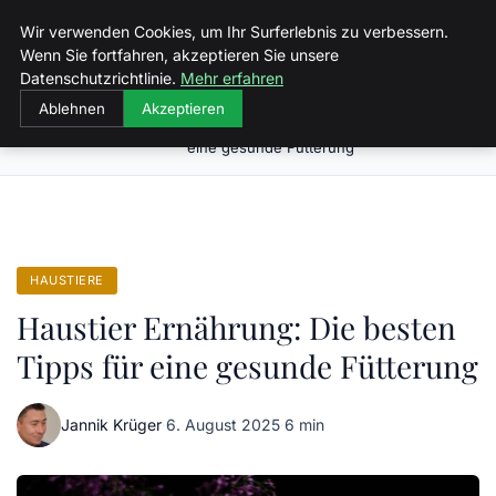
Malzminden
Wir verwenden Cookies, um Ihr Surferlebnis zu verbessern.
Wenn Sie fortfahren, akzeptieren Sie unsere
Datenschutzrichtlinie.
Mehr erfahren
Ablehnen
Akzeptieren
Haustier Ernährung: Die besten Tipps für
Startseite
Haustiere
eine gesunde Fütterung
HAUSTIERE
Haustier Ernährung: Die besten
Tipps für eine gesunde Fütterung
Jannik Krüger
·
6. August 2025
·
6 min