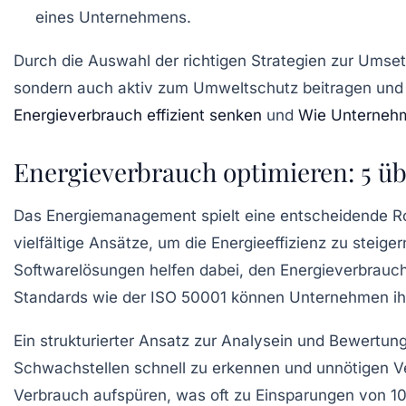
eines Unternehmens.
Durch die Auswahl der richtigen Strategien zur
Umset
sondern auch aktiv zum Umweltschutz beitragen und n
Energieverbrauch effizient senken
und
Wie Unternehme
Energieverbrauch optimieren: 5 ü
Das
Energiemanagement
spielt eine entscheidende R
vielfältige Ansätze, um die
Energieeffizienz
zu steiger
Softwarelösungen helfen dabei, den Energieverbrau
Standards wie der
ISO 50001
können Unternehmen i
Ein strukturierter Ansatz zur
Analysein
und
Bewertun
Schwachstellen
schnell zu erkennen und unnötigen Ve
Verbrauch aufspüren, was oft zu Einsparungen von 10