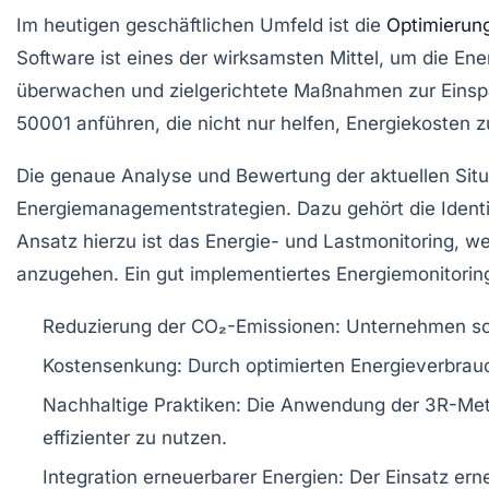
Im heutigen geschäftlichen Umfeld ist die
Optimierun
Software
ist eines der wirksamsten Mittel, um die En
überwachen und zielgerichtete Maßnahmen zur Einspar
50001 anführen, die nicht nur helfen, Energiekosten 
Die genaue Analyse und Bewertung der aktuellen Situ
Energiemanagementstrategien. Dazu gehört die Identi
Ansatz hierzu ist das
Energie- und Lastmonitoring
, w
anzugehen. Ein gut implementiertes Energiemonitor
Reduzierung der CO₂-Emissionen
: Unternehmen so
Kostensenkung
: Durch optimierten Energieverbrau
Nachhaltige Praktiken
: Die Anwendung der 3R-Met
effizienter zu nutzen.
Integration erneuerbarer Energien
: Der Einsatz er