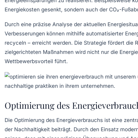
Energieeinsparungen
zu realisieren. Beispielsweise k
Energiekosten
gesenkt, sondern auch der
CO₂-Fußab
Durch eine präzise Analyse der aktuellen Energiesi
Verbesserungen können mithilfe automatisierter
Ener
recyceln – erreicht werden. Die Strategie fördert di
zielgerichteten Maßnahmen wird nicht nur die
Energie
Wettbewerbsvorteil führt.
Optimierung des Energieverbrauc
Die
Optimierung des Energieverbrauchs
ist eine zent
der
Nachhaltigkeit
beiträgt. Durch den Einsatz moder