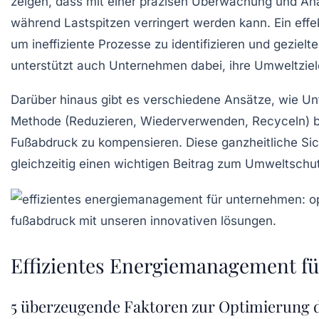
zeigen, dass mit einer präzisen
Überwachung
und
An
während
Lastspitzen
verringert werden kann. Ein eff
um ineffiziente Prozesse zu identifizieren und gezie
unterstützt auch Unternehmen dabei, ihre
Umweltziel
Darüber hinaus gibt es verschiedene Ansätze, wie U
Methode
(Reduzieren, Wiederverwenden, Recyceln) bi
Fußabdruck zu kompensieren. Diese ganzheitliche Sich
gleichzeitig einen wichtigen Beitrag zum
Umweltschu
Effizientes Energiemanagement f
5 überzeugende Faktoren zur Optimierung 