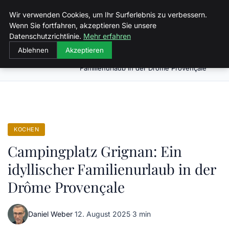
Malzminden
Wir verwenden Cookies, um Ihr Surferlebnis zu verbessern.
Wenn Sie fortfahren, akzeptieren Sie unsere
Datenschutzrichtlinie.
Mehr erfahren
Ablehnen
Akzeptieren
Campingplatz Grignan: Ein idyllischer
Startseite
Kochen
Familienurlaub in der Drôme Provençale
KOCHEN
Campingplatz Grignan: Ein
idyllischer Familienurlaub in der
Drôme Provençale
Daniel Weber
·
12. August 2025
·
3 min