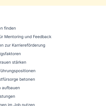
n finden
ür Mentoring und Feedback
en
zur Karriereförderung
lgsfaktoren
rauen stärken
Führungspositionen
tfürsorge betonen
n
aufbauen
istungen
nen
im Job nutzen