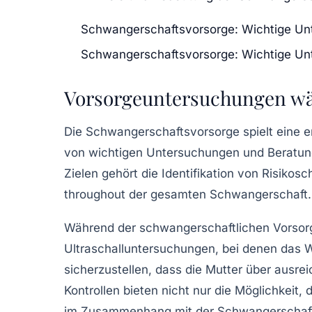
Schwangerschaftsvorsorge: Wichtige Un
Schwangerschaftsvorsorge: Wichtige U
Vorsorgeuntersuchungen wä
Die
Schwangerschaftsvorsorge
spielt eine 
von wichtigen
Untersuchungen
und Beratung
Zielen gehört die Identifikation von
Risikosc
throughout der gesamten
Schwangerschaft
.
Während der
schwangerschaftlichen Vorso
Ultraschalluntersuchungen, bei denen das
W
sicherzustellen, dass die
Mutter
über ausrei
Kontrollen bieten nicht nur die Möglichkeit, 
im Zusammenhang mit der
Schwangerschaf