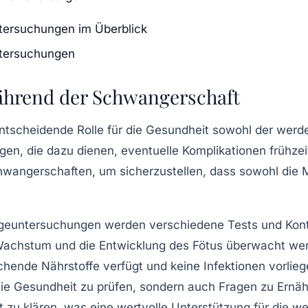
tersuchungen im Überblick
ntersuchungen
hrend der Schwangerschaft
entscheidende Rolle für die
Gesundheit
sowohl der wer
en, die dazu dienen, eventuelle
Komplikationen
frühzei
hwangerschaften
, um sicherzustellen, dass sowohl die 
rgeuntersuchungen
werden verschiedene Tests und Kont
achstum
und die
Entwicklung
des Fötus überwacht wer
chende Nährstoffe verfügt und keine
Infektionen
vorlieg
die
Gesundheit
zu prüfen, sondern auch Fragen zu
Ernä
t
zu klären, was eine wertvolle Unterstützung für die wer