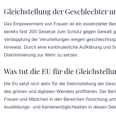
Gleichstellung der Geschlechter
Das
Empowerment von Frauen
ist ein essenzieller Be
bereits fast 200 Gesetze zum Schutz gegen Gewalt ge
Verdopplung der Verurteilungen wegen
geschlechtssp
hinweist. Durch eine kontinuierliche
Aufklärung
und Se
Diskriminierung zur Wehr zu setzen.
Was tut die EU für die Gleichstell
Die EU setzt sich aktiv für die
Gleichstellung der Ges
des
grünen
und
digitalen Wandels
profitieren. Der Be
Frauen
und Mädchen in den Bereichen Forschung und 
Ausbildungs-
und
Karrieremöglichkeiten
in diesen Sekt