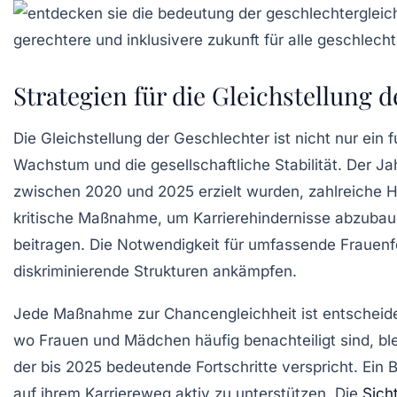
Strategien für die Gleichstellung 
Die
Gleichstellung der Geschlechter
ist nicht nur ein
Wachstum
und die
gesellschaftliche Stabilität
. Der Ja
zwischen 2020 und 2025 erzielt wurden, zahlreiche 
kritische Maßnahme, um
Karrierehindernisse
abzubau
beitragen. Die Notwendigkeit für umfassende
Frauen
diskriminierende Strukturen
ankämpfen.
Jede Maßnahme zur
Chancengleichheit
ist entscheid
wo Frauen und Mädchen häufig benachteiligt sind, ble
der bis 2025 bedeutende Fortschritte verspricht. Ein Be
auf ihrem Karriereweg aktiv zu unterstützen. Die
Sich