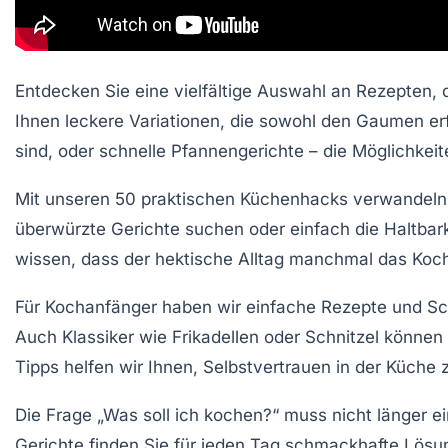
Entdecken Sie eine
vielfältige Auswahl an Rezepten
,
Ihnen
leckere Variationen
, die sowohl den Gaumen erf
sind, oder schnelle Pfannengerichte – die Möglichkeit
Mit unseren
50 praktischen Küchenhacks
verwandeln S
überwürzte Gerichte suchen oder einfach die Haltbark
wissen, dass der hektische Alltag manchmal das Koc
Für Kochanfänger haben wir einfache Rezepte und
Sc
Auch Klassiker wie Frikadellen oder Schnitzel könne
Tipps helfen wir Ihnen,
Selbstvertrauen
in der Küche 
Die Frage „Was soll ich kochen?“ muss nicht länger ei
Gerichte finden Sie für jeden Tag
schmackhafte Lösu