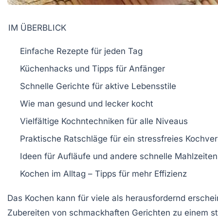
IM ÜBERBLICK
Einfache Rezepte
für jeden Tag
Küchenhacks und
Tipps
für
Anfänger
Schnelle Gerichte für
aktive
Lebensstile
Wie man
gesund
und
lecker
kocht
Vielfältige
Kochntechniken
für alle Niveaus
Praktische Ratschläge für ein stressfreies
Kochve
Ideen für
Aufläufe
und andere schnelle Mahlzeiten
Kochen
im Alltag – Tipps für mehr
Effizienz
Das Kochen kann für viele als
herausfordernd
erschei
Zubereiten von
schmackhaften Gerichten
zu einem
s