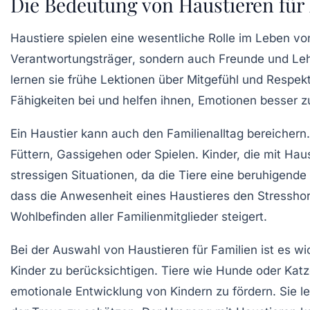
Die Bedeutung von Haustieren für
Haustiere spielen eine
wesentliche Rolle
im Leben v
Verantwortungsträger
, sondern auch
Freunde und Leh
lernen sie frühe Lektionen über
Mitgefühl
und
Respek
Fähigkeiten
bei und helfen ihnen,
Emotionen besser z
Ein Haustier kann auch den
Familienalltag bereichern
Füttern, Gassigehen oder Spielen. Kinder, die mit Ha
stressigen Situationen
, da die Tiere eine beruhigende
dass die Anwesenheit eines Haustieres den
Stressho
Wohlbefinden
aller Familienmitglieder steigert.
Bei der Auswahl von Haustieren für Familien ist es wi
Kinder zu berücksichtigen. Tiere wie
Hunde
oder
Kat
emotionale Entwicklung
von Kindern zu fördern. Sie 