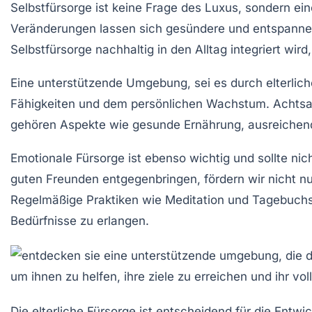
Selbstfürsorge
ist keine Frage des Luxus, sondern eine
Veränderungen lassen sich gesündere und entspannen
Selbstfürsorge nachhaltig in den Alltag integriert wird
Eine unterstützende Umgebung, sei es durch
elterlic
Fähigkeiten und dem persönlichen Wachstum.
Achtsa
gehören Aspekte wie gesunde Ernährung, ausreichend 
Emotionale
Fürsorge
ist ebenso wichtig und sollte nic
guten Freunden entgegenbringen, fördern wir nicht n
Regelmäßige Praktiken wie
Meditation
und Tagebuchsc
Bedürfnisse zu erlangen.
Die
elterliche Fürsorge
ist entscheidend für die Entwi