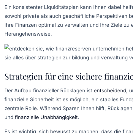
Ein
konsistenter Liquiditätsplan
kann Ihnen dabei helf
sowohl private als auch geschäftliche Perspektiven 
Ihre
Finanzen optimal zu verwalten
und Ihre Ziele zu 
Herangehensweise.
Strategien für eine sichere finanzi
Der Aufbau
finanzieller Rücklagen
ist
entscheidend
, 
finanzielle Sicherheit
ist es möglich, ein stabiles Fun
zentrale Rolle. Während Sparen Ihnen hilft, Rücklage
und
finanzielle Unabhängigkeit
.
Es ist wichtig, sich bewusst zu machen, dass die
fina