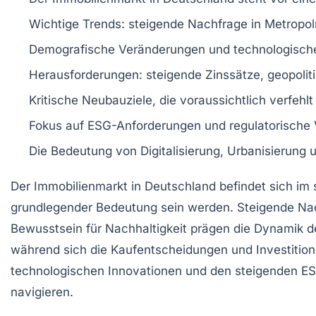
Wichtige
Trends
: steigende
Nachfrage
in
Metropol
Demografische Veränderungen und
technologisch
Herausforderungen: steigende
Zinssätze
, geopoli
Kritische
Neubauziele
, die voraussichtlich verfehl
Fokus auf
ESG-Anforderungen
und
regulatorische
Die Bedeutung von
Digitalisierung
,
Urbanisierung
u
Der
Immobilienmarkt
in Deutschland befindet sich im 
grundlegender Bedeutung sein werden. Steigende
Na
Bewusstsein für
Nachhaltigkeit
prägen die Dynamik d
während sich die
Kaufentscheidungen
und
Investitio
technologischen Innovationen
und den steigenden
ES
navigieren.