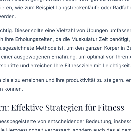
ieren, wie zum Beispiel
Langstreckenläufe
oder
Radfah
werden.
chtig. Dieser sollte eine Vielzahl von Übungen umfasse
ch Ihre
Erholungszeiten
, da die Muskulatur Zeit benötig
ausgezeichnete Methode ist, um den ganzen Körper in B
it einer ausgewogenen
Ernährung
, um optimal von Ihren 
tschritte und erreichen Ihre Fitnessziele mit Leichtigkeit
n: Effektive Strategien für Fitness
itnessbegeisterte von entscheidender Bedeutung, insbes
e Herzgesundheit verbessert, sondern auch das allgemei