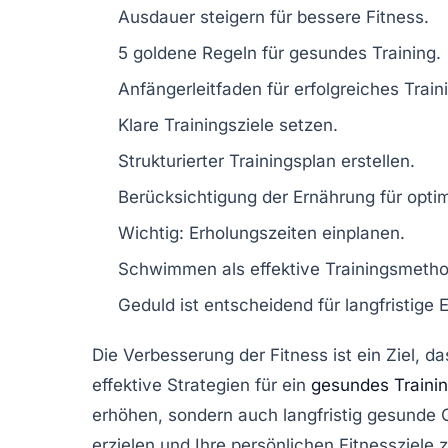
Ausdauer
steigern für bessere Fitness.
5
goldene Regeln
für gesundes Training.
Anfängerleitfaden für
erfolgreiches Train
Klare
Trainingsziele
setzen.
Strukturierter
Trainingsplan
erstellen.
Berücksichtigung der
Ernährung
für optim
Wichtig:
Erholungszeiten
einplanen.
Schwimmen
als effektive Trainingsmeth
Geduld ist entscheidend für
langfristige 
Die Verbesserung der
Fitness
ist ein Ziel, 
effektive Strategien
für ein
gesundes Traini
erhöhen, sondern auch langfristig gesunde 
erzielen und Ihre persönlichen
Fitnessziele
z