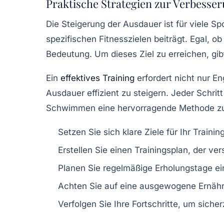
Praktische Strategien zur Verbesser
Die
Steigerung der Ausdauer
ist für viele S
spezifischen
Fitnesszielen
beiträgt. Egal, ob
Bedeutung. Um dieses Ziel zu erreichen, gi
Ein
effektives Training
erfordert nicht nur E
Ausdauer effizient zu steigern. Jeder Schrit
Schwimmen
eine hervorragende Methode zur
Setzen Sie sich
klare Ziele
für Ihr Trainin
Erstellen Sie einen
Trainingsplan
, der ve
Planen Sie regelmäßige
Erholungstage
ei
Achten Sie auf eine
ausgewogene Ernäh
Verfolgen Sie Ihre Fortschritte, um siche