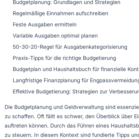
Budgetplanung
: Grundlagen und Strategien
Regelmäßige
Einnahmen
aufschreiben
Feste
Ausgaben
ermitteln
Variable Ausgaben
optimal planen
50-30-20-Regel
für Ausgabenkategorisierung
Praxis-Tipps
für die richtige Budgetierung
Budgetplan und
Haushaltsbuch
für finanzielle Kont
Langfristige
Finanzplanung
für Engpassvermeidun
Effektive Budgetierung
: Strategien zur Verbesseru
Die
Budgetplanung
und
Geldverwaltung
sind essenzie
zu schaffen. Oft fällt es schwer, den Überblick über
E
auftreten können. Durch das Führen eines
Haushalts
zu steuern. In diesem Kontext sind fundierte Tipps un