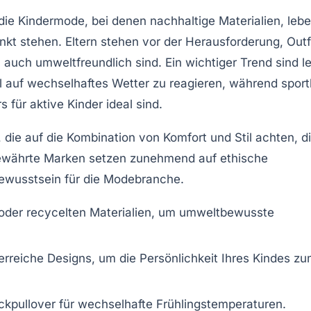
 die
Kindermode
, bei denen
nachhaltige Materialien
, leb
nkt stehen. Eltern stehen vor der Herausforderung, Outf
 auch umweltfreundlich sind. Ein wichtiger Trend sind l
l auf wechselhaftes Wetter zu reagieren, während sport
rs
für aktive Kinder ideal sind.
n, die auf die Kombination von
Komfort
und
Stil
achten, d
 Bewährte Marken setzen zunehmend auf
ethische
ewusstsein für die Modebranche.
oder recycelten Materialien, um umweltbewusste
erreiche Designs
, um die Persönlichkeit Ihres Kindes z
ickpullover
für wechselhafte Frühlingstemperaturen.