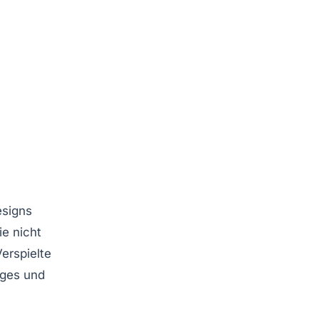
esigns
ie nicht
erspielte
iges und