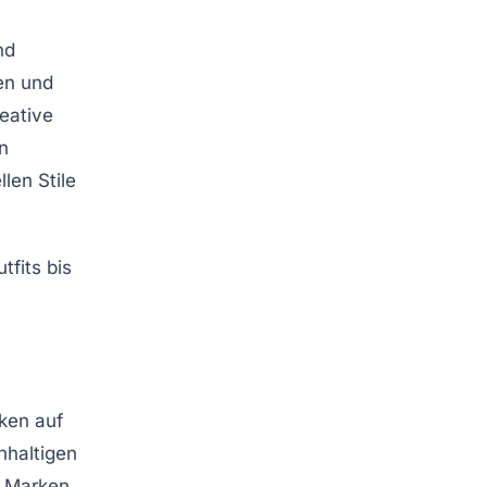
nd
en und
reative
n
len Stile
ken auf
hhaltigen
e Marken