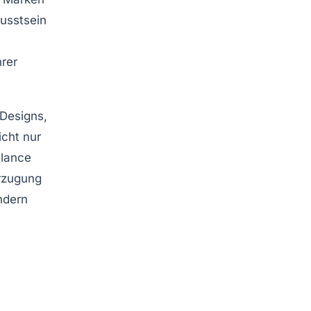
usstsein
n
hrer
-Designs
,
icht nur
alance
orzugung
ndern