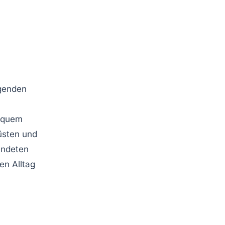
genden
bequem
üsten und
endeten
en Alltag