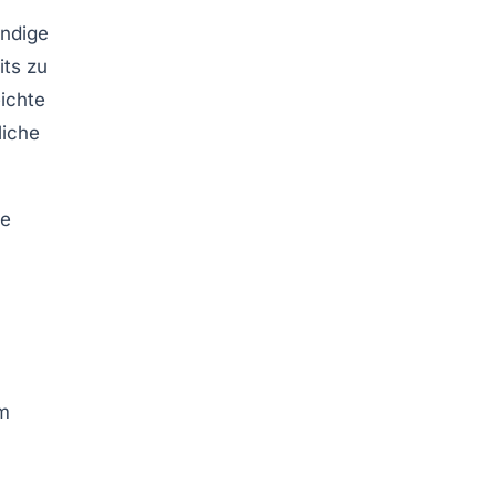
endige
its zu
eichte
liche
ie
um