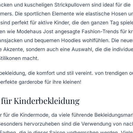
cken und kuscheligen Strickpullovern sind ideal für die
ers. Die sportlichen Elemente wie elastische Hosen u
ind perfekt für aktive Kinder, die den ganzen Tag spiel
ken wie Modehaus Jost angesagte
Fashion-Trends
für k
ansjacken
und bequemen
Hoodies
wohlfühlen. Die neue
 Akzente, sondern auch eine Auswahl, die die individuel
tilikonen
macht.
für Kinderbekleidung
r für die
Kindermode
, da viele führende Bekleidungsmar
. Besonders hervorzuheben sind die Verwendung von
nac
Farben
, die in dieser Saison vorherrschen werden. Viel