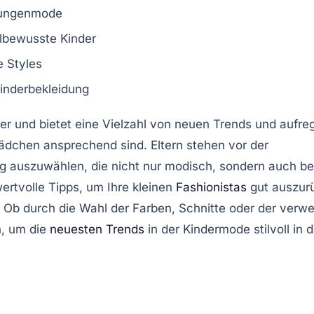
Jungenmode
ilbewusste Kinder
e Styles
inderbekleidung
ter und bietet eine Vielzahl von neuen
Trends
und aufre
Mädchen ansprechend sind. Eltern stehen vor der
ng
auszuwählen, die nicht nur modisch, sondern auch 
wertvolle
Tipps
, um Ihre kleinen
Fashionistas
gut auszur
n. Ob durch die Wahl der
Farben
,
Schnitte
oder der verw
n, um die
neuesten Trends
in der Kindermode stilvoll in d