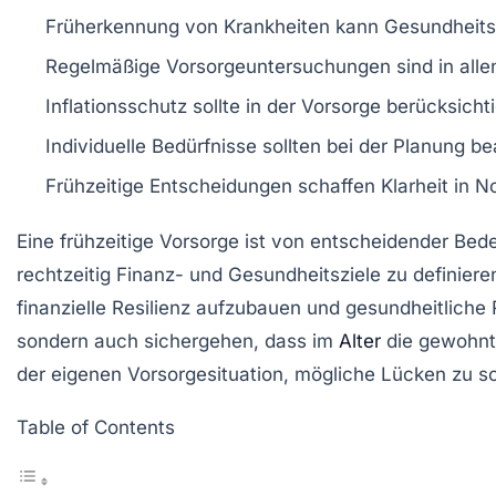
Früherkennung
von Krankheiten kann
Gesundheits
Regelmäßige
Vorsorgeuntersuchungen
sind in all
Inflationsschutz
sollte in der Vorsorge berücksicht
Individuelle
Bedürfnisse
sollten bei der Planung b
Frühzeitige Entscheidungen schaffen
Klarheit
in No
Eine frühzeitige
Vorsorge
ist von entscheidender Bede
rechtzeitig Finanz- und Gesundheitsziele zu definier
finanzielle Resilienz aufzubauen und gesundheitliche 
sondern auch sichergehen, dass im
Alter
die gewohnt
der eigenen
Vorsorgesituation
, mögliche Lücken zu sc
Table of Contents