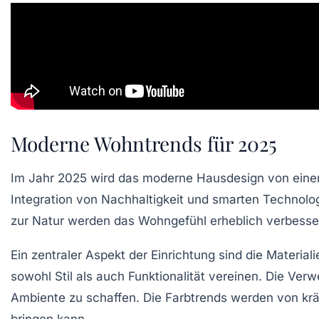
Moderne Wohntrends für 2025
Im Jahr 2025 wird das
moderne Hausdesign
von eine
Integration von
Nachhaltigkeit
und
smarten Technolo
zur
Natur
werden das
Wohngefühl
erheblich verbesse
Ein zentraler Aspekt der
Einrichtung
sind die Material
sowohl
Stil
als auch Funktionalität vereinen. Die Ve
Ambiente
zu schaffen. Die
Farbtrends
werden von kräf