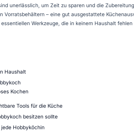
sind unerlässlich, um Zeit zu sparen und die Zubereitun
en
Vorratsbehältern
– eine gut ausgestattete Küchenauswa
e
essentiellen Werkzeuge
, die in keinem Haushalt fehlen
en Haushalt
Hobbykoch
loses Kochen
htbare Tools für die Küche
obbykoch besitzen sollte
r jede Hobbyköchin