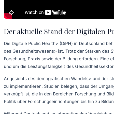
Der aktuelle Stand der Digitalen P
Die
Digitale Public Health> (DiPH) in Deutschland bef
des
Gesundheitswesens> ist. Trotz der Stärken des 
Forschung
,
Praxis
sowie der Bildung erfordern. Eine e
und um die
Leistungsfähigkeit
des Gesundheitssektors 
Angesichts des
demografischen Wandels> und der s
zu implementieren. Studien belegen, dass der Umgang
verknüpft ist, die in den Bereichen
Forschung
und
Bil
Politik über Forschungseinrichtungen bis hin zu Bild
Während Deutschland im internationalen Vergleich mit