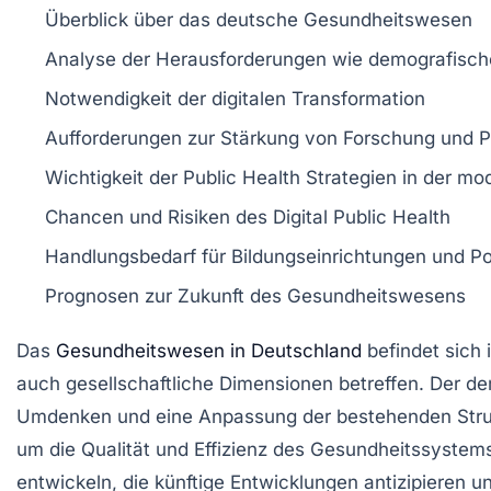
Überblick über das
deutsche Gesundheitswesen
Analyse der
Herausforderungen
wie demografisch
Notwendigkeit der
digitalen Transformation
Aufforderungen zur Stärkung von
Forschung
und
P
Wichtigkeit der
Public Health
Strategien in der mo
Chancen und Risiken des
Digital Public Health
Handlungsbedarf für
Bildungseinrichtungen
und
Po
Prognosen zur
Zukunft
des Gesundheitswesens
Das
Gesundheitswesen in Deutschland
befindet sich 
auch gesellschaftliche Dimensionen betreffen. Der 
Umdenken und eine Anpassung der bestehenden Struk
um die
Qualität
und
Effizienz
des Gesundheitssystems z
entwickeln, die künftige
Entwicklungen
antizipieren u