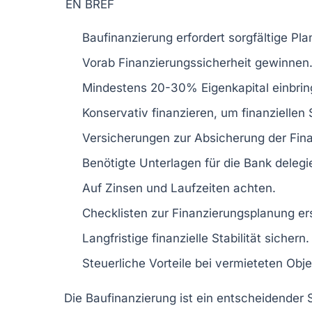
EN BREF
Baufinanzierung
erfordert sorgfältige
Pla
Vorab
Finanzierungssicherheit
gewinnen
Mindestens
20-30%
Eigenkapital einbrin
Konservativ
finanzieren
, um finanziellen
Versicherungen zur
Absicherung
der Fina
Benötigte
Unterlagen
für die Bank delegi
Auf
Zinsen
und Laufzeiten achten.
Checklisten zur
Finanzierungsplanung
ers
Langfristige
finanzielle Stabilität
sichern.
Steuerliche Vorteile bei
vermieteten Obj
Die
Baufinanzierung
ist ein entscheidender 