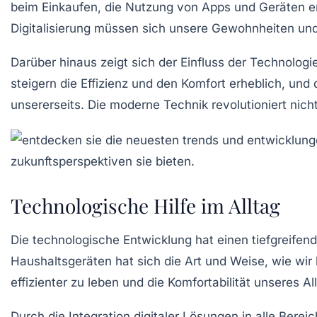
beim
Einkaufen
, die Nutzung von
Apps
und
Geräten
er
Digitalisierung
müssen sich unsere
Gewohnheiten
und
Darüber hinaus zeigt sich der Einfluss der Technolog
steigern die Effizienz und den
Komfort
erheblich, und 
unsererseits. Die
moderne Technik
revolutioniert nich
Technologische Hilfe im Alltag
Die
technologische Entwicklung
hat einen tiefgreifen
Haushaltsgeräten
hat sich die Art und Weise, wie wir
effizienter
zu leben und die
Komfortabilität
unseres All
Durch die Integration
digitaler Lösungen
in alle Berei