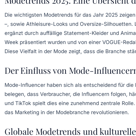
Modetrends 2025: Eine Übersicht d
Die
wichtigsten Modetrends
für das Jahr 2025 zeige
–, sowie
Athleisure-Looks
und
Oversize-Silhouetten
.
ergänzt durch auffällige
Statement-Kleider
und
Animal
Week
präsentiert wurden und von einer VOGUE-Redakt
Diese Vielfalt in der Mode zeigt, dass die Branche st
Der Einfluss von Mode-Influencer
Mode-Influencer haben sich als entscheidend für die
belegen, dass Verbraucher, die Influencern folgen, h
und TikTok spielt dies eine zunehmend zentrale Rolle
das Marketing in der Modebranche revolutionieren.
Globale Modetrends und kulturelle