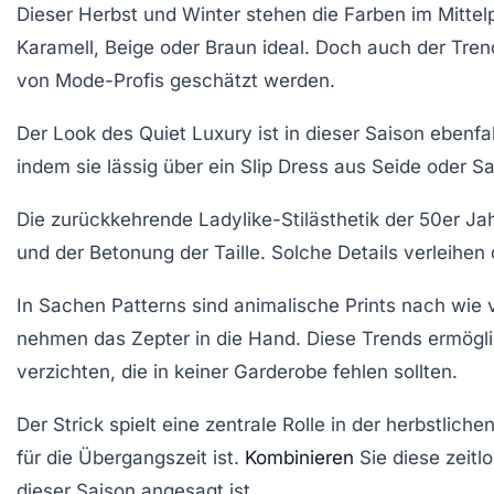
Dieser Herbst und Winter stehen die
Farben
im Mittel
Karamell
,
Beige
oder
Braun
ideal. Doch auch der Tre
von Mode-Profis geschätzt werden.
Der Look des
Quiet Luxury
ist in dieser Saison eben
indem sie lässig über ein
Slip Dress
aus
Seide
oder
Sa
Die zurückkehrende
Ladylike-Stilästhetik
der 50er Jah
und der Betonung der
Taille
. Solche Details verleihen
In Sachen
Patterns
sind animalische Prints nach wie 
nehmen das Zepter in die Hand. Diese Trends ermögl
verzichten, die in keiner Garderobe fehlen sollten.
Der
Strick
spielt eine zentrale Rolle in der herbstlic
für die Übergangszeit ist.
Kombinieren
Sie diese zeitl
dieser Saison angesagt ist.