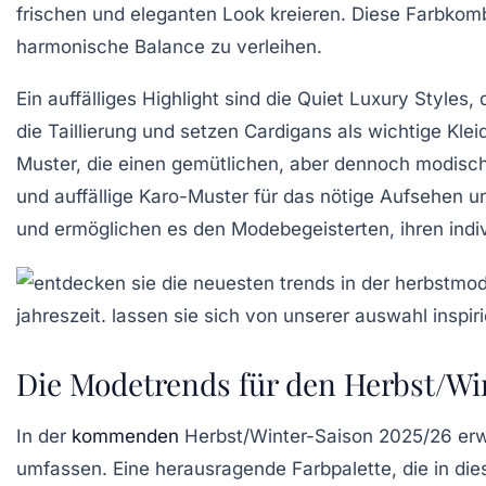
frischen und eleganten Look kreieren. Diese Farbkom
harmonische Balance zu verleihen.
Ein auffälliges Highlight sind die
Quiet Luxury Styles
, 
die
Taillierung
und setzen
Cardigans
als wichtige Klei
Muster, die einen gemütlichen, aber dennoch modisch
und auffällige
Karo-Muster
für das nötige Aufsehen un
und ermöglichen es den Modebegeisterten, ihren indivi
Die Modetrends für den Herbst/Wi
In der
kommenden
Herbst/Winter-Saison
2025/26 erwa
umfassen. Eine herausragende Farbpalette, die in di