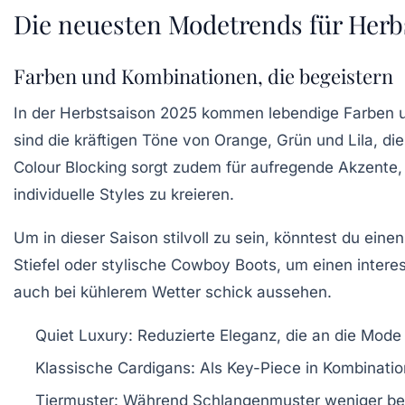
Die neuesten Modetrends für Herb
Farben und Kombinationen, die begeistern
In der Herbstsaison 2025 kommen
lebendige Farben
u
sind die kräftigen Töne von
Orange
,
Grün
und
Lila
, di
Colour Blocking
sorgt zudem für aufregende Akzente, 
individuelle Styles zu kreieren.
Um in dieser Saison stilvoll zu sein, könntest du ein
Stiefel
oder stylische
Cowboy Boots
, um einen intere
auch bei kühlerem Wetter schick aussehen.
Quiet Luxury
: Reduzierte Eleganz, die an die Mode 
Klassische Cardigans
: Als Key-Piece in Kombination
Tiermuster
: Während Schlangenmuster weniger bel