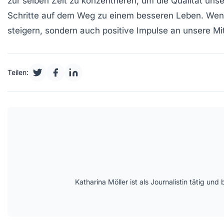
zur selben Zeit zu konzentrieren, um die Qualität un
Schritte auf dem Weg zu einem
besseren Leben
. Wen
steigern, sondern auch positive Impulse an unsere 
Teilen:
Katharina Möller ist als Journalistin tätig 