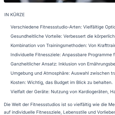
IN KÜRZE
Verschiedene Fitnessstudio-Arten
: Vielfältige Opt
Gesundheitliche Vorteile
: Verbessert die
körperlic
Kombination von Trainingsmethoden
: Von
Krafttrai
Individuelle Fitnessziele
: Anpassbare Programme fü
Ganzheitlicher Ansatz
: Inklusion von
Ernährungsbe
Umgebung und Atmosphäre
: Auswahl zwischen tr
Kosten
: Wichtig, das Budget im Blick zu behalten.
Vielfalt der Geräte
: Nutzung von
Kardiogeräten
,
Ha
Die Welt der
Fitnessstudios
ist so vielfältig wie die 
auf individuelle
Fitnessziele
, Lebensstile und Vorliebe