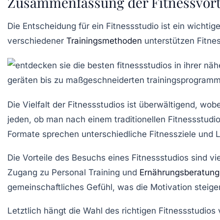
Zusammenfassung der Fitnessvort
Die Entscheidung für ein Fitnessstudio ist ein wichtig
verschiedener
Trainingsmethoden
unterstützen Fitnes
Die
Vielfalt der Fitnessstudios
ist überwältigend, wobei
jeden, ob man nach einem traditionellen
Fitnessstudi
Formate sprechen unterschiedliche
Fitnessziele
und
L
Die Vorteile des Besuchs eines
Fitnessstudios
sind vie
Zugang zu
Personal Training
und
Ernährungsberatung
gemeinschaftliches Gefühl
, was die Motivation steige
Letztlich hängt die Wahl des richtigen Fitnessstudio