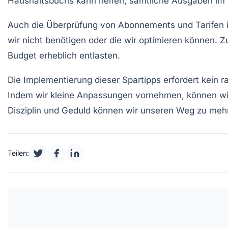
Haushaltsbuchs
kann helfen, sämtliche Ausgaben im B
Auch die Überprüfung von
Abonnements
und
Tarifen
i
wir nicht benötigen oder die wir optimieren können.
Budget erheblich entlasten.
Die Implementierung dieser
Spartipps
erfordert kein 
Indem wir kleine Anpassungen vornehmen, können wir r
Disziplin und Geduld können wir unseren Weg zu me
Teilen: