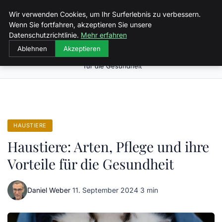
Malzminden
Wir verwenden Cookies, um Ihr Surferlebnis zu verbessern.
Wenn Sie fortfahren, akzeptieren Sie unsere
Datenschutzrichtlinie.
Mehr erfahren
Ablehnen
Akzeptieren
Haustiere: Arten, Pflege und ihre Vorteile
Startseite
Haustiere
für die Gesundheit
HAUSTIERE
Haustiere: Arten, Pflege und ihre
Vorteile für die Gesundheit
Daniel Weber
·
11. September 2024
·
3 min