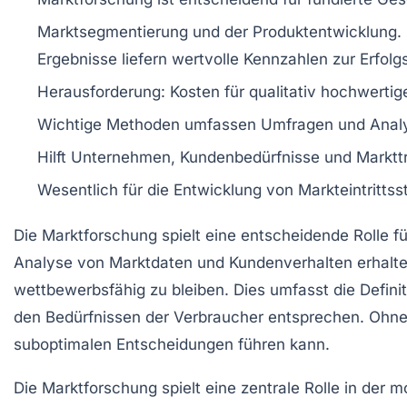
Marktsegmentierung und der
Produktentwicklung
.
Ergebnisse liefern wertvolle
Kennzahlen
zur Erfol
Herausforderung:
Kosten
für qualitativ hochwerti
Wichtige
Methoden
umfassen Umfragen und Analy
Hilft Unternehmen,
Kundenbedürfnisse
und Markttr
Wesentlich für die Entwicklung von
Markteintrittss
Die
Marktforschung
spielt eine entscheidende Rolle 
Analyse von
Marktdaten
und
Kundenverhalten
erhalte
wettbewerbsfähig zu bleiben. Dies umfasst die Defini
den Bedürfnissen der Verbraucher entsprechen. Ohn
suboptimalen Entscheidungen führen kann.
Die
Marktforschung
spielt eine zentrale Rolle in der