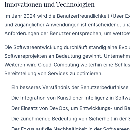
Innovationen und Technologien
Im Jahr 2024 wird die
Benutzerfreundlichkeit
(User Ex
und zugänglicher Anwendungen ist entscheidend, una
Anforderungen der Benutzer entsprechen, um wettbew
Die
Softwareentwicklung
durchläuft ständig eine Evol
Softwareprojekten an Bedeutung gewinnt. Unternehme
Weiteren wird
Cloud-Computing
weiterhin eine Schlüs
Bereitstellung von Services zu optimieren.
Ein besseres Verständnis der
Benutzerbedürfnisse
Die Integration von
Künstlicher Intelligenz
in Softw
Der Einsatz von
DevOps
, um Entwicklungs- und Be
Die zunehmende Bedeutung von
Sicherheit
in der 
Der Fokus auf die
Nachhaltigkeit
in der Softwareen