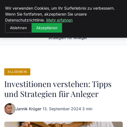
Malzminden
Wir verwenden Cookies, um Ihr Surferlebnis zu verbessern.
Wenn Sie fortfahren, akzeptieren Sie unsere
Datenschutzrichtlinie.
Mehr erfahren
Ablehnen
Akzeptieren
Investitionen verstehen: Tipps und
Startseite
Allgemein
Strategien für Anleger
ALLGEMEIN
Investitionen verstehen: Tipps
und Strategien für Anleger
Jannik Krüger
·
13. September 2024
·
3 min